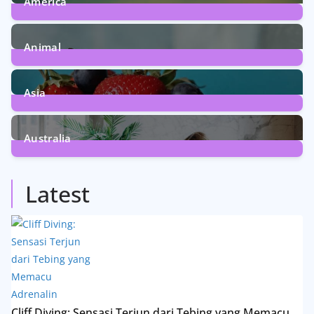
America
5
Posts
Animal
13
Posts
Asia
5
Posts
Australia
5
Posts
Latest
Cliff Diving: Sensasi Terjun dari Tebing yang Memacu