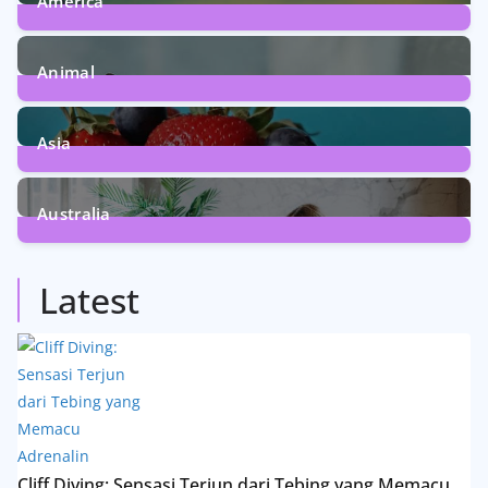
America
5
Posts
Animal
13
Posts
Asia
5
Posts
Australia
5
Posts
Latest
Cliff Diving: Sensasi Terjun dari Tebing yang Memacu