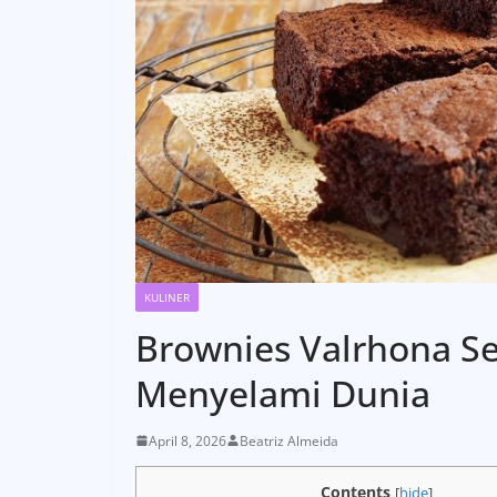
KULINER
Brownies Valrhona S
Menyelami Dunia
April 8, 2026
Beatriz Almeida
Contents
[
hide
]