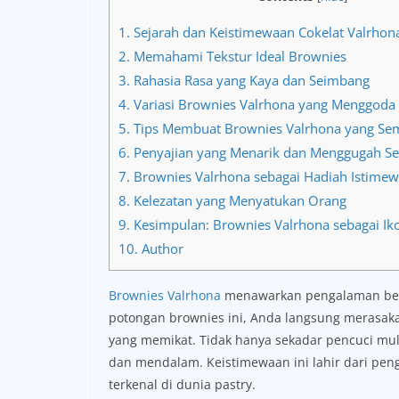
1.
Sejarah dan Keistimewaan Cokelat Valrhon
2.
Memahami Tekstur Ideal Brownies
3.
Rahasia Rasa yang Kaya dan Seimbang
4.
Variasi Brownies Valrhona yang Menggoda
5.
Tips Membuat Brownies Valrhona yang Se
6.
Penyajian yang Menarik dan Menggugah Se
7.
Brownies Valrhona sebagai Hadiah Istime
8.
Kelezatan yang Menyatukan Orang
9.
Kesimpulan: Brownies Valrhona sebagai Ik
10.
Author
Brownies Valrhona
menawarkan pengalaman berb
potongan brownies ini, Anda langsung merasaka
yang memikat. Tidak hanya sekadar pencuci mul
dan mendalam. Keistimewaan ini lahir dari pe
terkenal di dunia pastry.