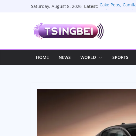
Skip
Latest:
Cake Pops, Cami
Saturday, August 8, 2026
to
Sederhana Menjad
La Plantation, P
content
Menyimpan Cerit
Sate Lilit Bali, 
Melody Nurramdhan
Terbaru dan Kehi
Toyota Vios Limo:
Dicintai
HOME
NEWS
WORLD
SPORTS