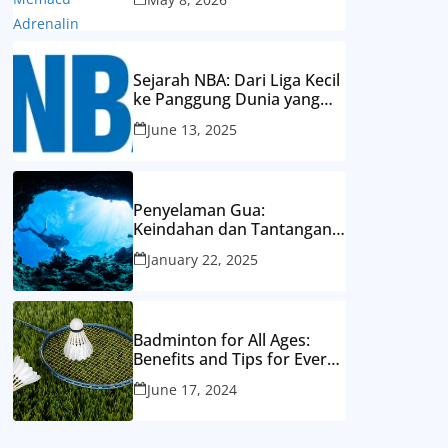
Sejarah NBA: Dari Liga Kecil
ke Panggung Dunia yang
Mendunia
June 13, 2025
Penyelaman Gua:
Keindahan dan Tantangan
Eksplorasi Dunia Bawah
January 22, 2025
Laut yang Tersembunyi
Badminton for All Ages:
Benefits and Tips for Every
Generation
June 17, 2024