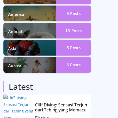
5
Posts
America
13
Posts
Animal
5
Posts
Asia
5
Posts
Australia
Latest
Cliff Diving: Sensasi Terjun
dari Tebing yang Memacu
Adrenalin
May 8, 2026