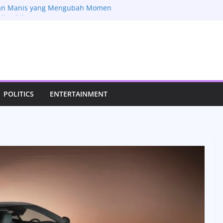
lan Manis yang Mengubah Momen
i Lebih Istimewa
esona Perkebunan Lada Kamboja yang
a Rasa dan Keindahan Alam
Resep Tradisional yang Kaya Rempah
i Laksani Jadi Sorotan, Aktivitas
dupan Pribadinya
 Review Fitur Mobil Lama yang Masih
POLITICS
ENTERTAINMENT