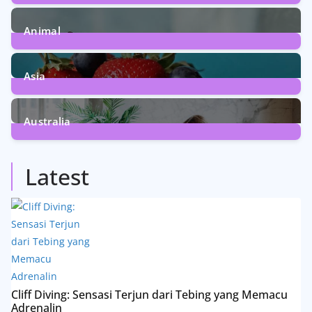
5
Posts
Animal
13
Posts
Asia
5
Posts
Australia
5
Posts
Latest
Cliff Diving: Sensasi Terjun dari Tebing yang Memacu
Adrenalin