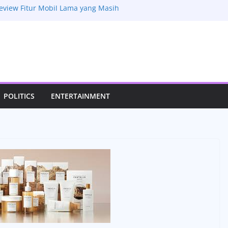
Review Fitur Mobil Lama yang Masih
 Menggoda Selera, Kuah Segarnya Bikin
us
sona Perkebunan Lada Kamboja yang
Rasa dan Keindahan Alam
sep Tradisional yang Kaya Rempah
 Laksani Jadi Sorotan, Aktivitas
upan Pribadinya
POLITICS
ENTERTAINMENT