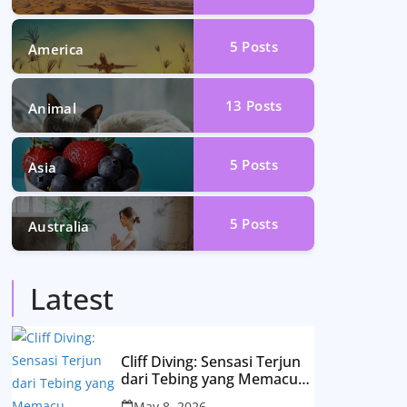
5
Posts
America
13
Posts
Animal
5
Posts
Asia
5
Posts
Australia
Latest
Cliff Diving: Sensasi Terjun
dari Tebing yang Memacu
Adrenalin
May 8, 2026