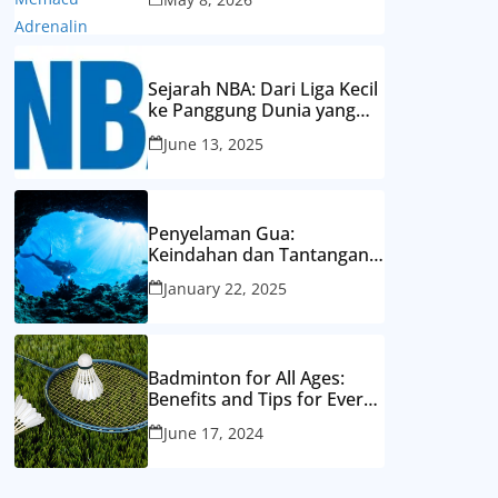
Sejarah NBA: Dari Liga Kecil
ke Panggung Dunia yang
Mendunia
June 13, 2025
Penyelaman Gua:
Keindahan dan Tantangan
Eksplorasi Dunia Bawah
January 22, 2025
Laut yang Tersembunyi
Badminton for All Ages:
Benefits and Tips for Every
Generation
June 17, 2024