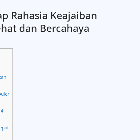
p Rahasia Keajaiban
ehat dan Bercahaya
tan
uler
04
epat