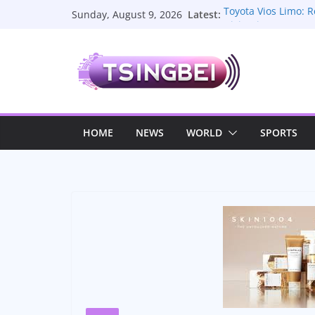
Skip
Latest:
Toyota Vios Limo: 
Sunday, August 9, 2026
to
Dicintai
Pindang Patin yang
content
Ingin Nambah Ter
La Plantation, Pe
Menyimpan Cerita 
Sate Lilit Bali, Re
Melody Nurramdhani
Terbaru dan Kehid
HOME
NEWS
WORLD
SPORTS