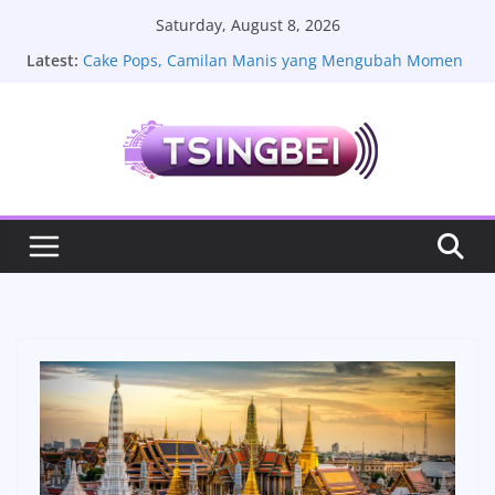
Skip
Saturday, August 8, 2026
to
Latest:
Cake Pops, Camilan Manis yang Mengubah Momen
content
Sederhana Menjadi Lebih Istimewa
La Plantation, Pesona Perkebunan Lada Kamboja
yang Menyimpan Cerita Rasa dan Keindahan Alam
Sate Lilit Bali, Resep Tradisional yang Kaya Rempah
Melody Nurramdhani Laksani Jadi Sorotan, Aktivitas
Terbaru dan Kehidupan Pribadinya
Toyota Vios Limo: Review Fitur Mobil Lama yang
Masih Dicintai