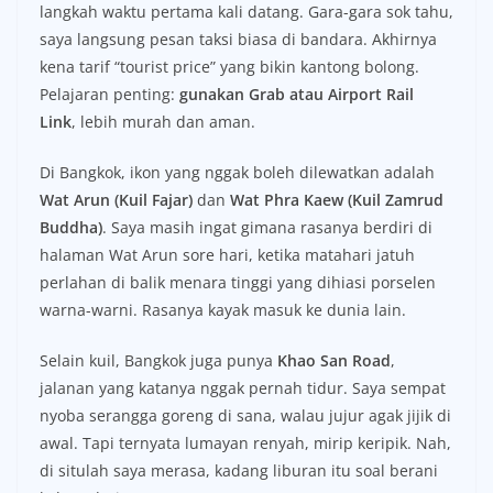
langkah waktu pertama kali datang. Gara-gara sok tahu,
saya langsung pesan taksi biasa di bandara. Akhirnya
kena tarif “tourist price” yang bikin kantong bolong.
Pelajaran penting:
gunakan Grab atau Airport Rail
Link
, lebih murah dan aman.
Di Bangkok, ikon yang nggak boleh dilewatkan adalah
Wat Arun (Kuil Fajar)
dan
Wat Phra Kaew (Kuil Zamrud
Buddha)
. Saya masih ingat gimana rasanya berdiri di
halaman Wat Arun sore hari, ketika matahari jatuh
perlahan di balik menara tinggi yang dihiasi porselen
warna-warni. Rasanya kayak masuk ke dunia lain.
Selain kuil, Bangkok juga punya
Khao San Road
,
jalanan yang katanya nggak pernah tidur. Saya sempat
nyoba serangga goreng di sana, walau jujur agak jijik di
awal. Tapi ternyata lumayan renyah, mirip keripik. Nah,
di situlah saya merasa, kadang liburan itu soal berani