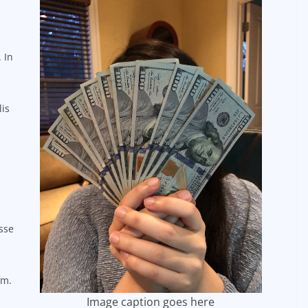
 In
lis
sse
um.
Image caption goes here