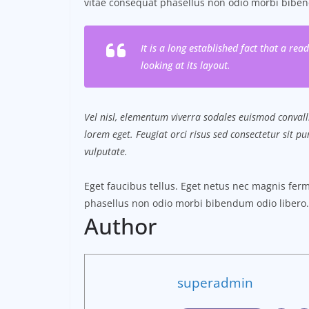
vitae consequat phasellus non odio morbi biben
It is a long established fact that a re
looking at its layout.
Vel nisl, elementum viverra sodales euismod convalli
lorem eget. Feugiat orci risus sed consectetur sit 
vulputate.
Eget faucibus tellus. Eget netus nec magnis f
phasellus non odio morbi bibendum odio libero.
Author
superadmin