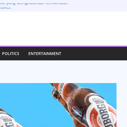
mbut yang Menghadirkan Kenikmatan
igitan
Resep Tradisional yang Kaya Rempah
ni Laksani Jadi Sorotan, Aktivitas
idupan Pribadinya
: Review Fitur Mobil Lama yang Masih
ilan Manis yang Mengubah Momen
di Lebih Istimewa
POLITICS
ENTERTAINMENT