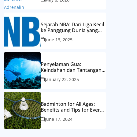
Sejarah NBA: Dari Liga Kecil
ke Panggung Dunia yang
Mendunia
June 13, 2025
Penyelaman Gua:
Keindahan dan Tantangan
Eksplorasi Dunia Bawah
January 22, 2025
Laut yang Tersembunyi
Badminton for All Ages:
Benefits and Tips for Every
Generation
June 17, 2024