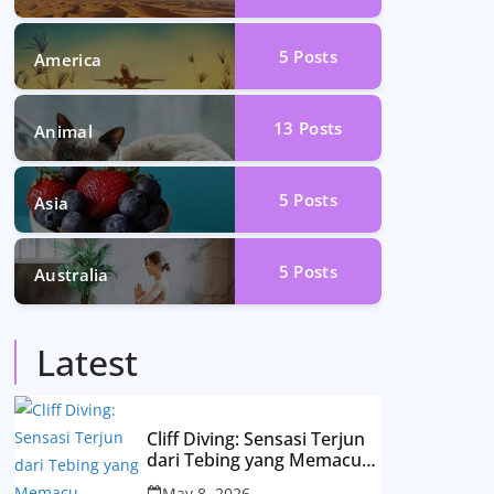
5
Posts
America
13
Posts
Animal
5
Posts
Asia
5
Posts
Australia
Latest
Cliff Diving: Sensasi Terjun
dari Tebing yang Memacu
Adrenalin
May 8, 2026