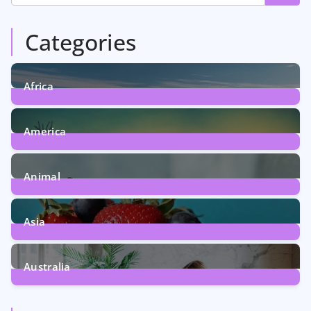
Categories
Africa
6
Posts
America
5
Posts
Animal
13
Posts
Asia
5
Posts
Australia
5
Posts