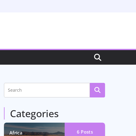
Categories
6
Posts
Africa