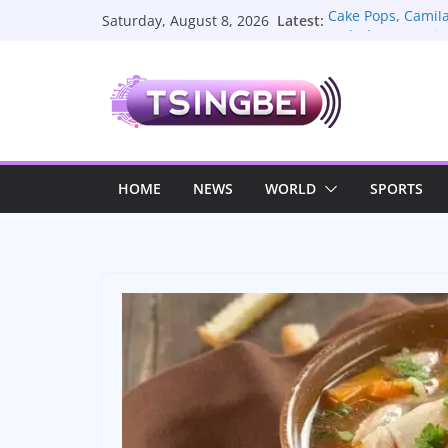
Skip
Latest:
Cake Pops, Cami
Saturday, August 8, 2026
to
Sederhana Menjad
La Plantation, P
content
Menyimpan Cerit
Sate Lilit Bali, 
Melody Nurramdhan
Terbaru dan Kehi
Toyota Vios Limo:
Dicintai
HOME
NEWS
WORLD
SPORTS