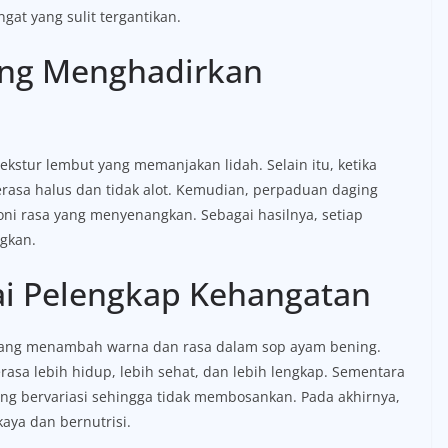
gat yang sulit tergantikan.
ng Menghadirkan
stur lembut yang memanjakan lidah. Selain itu, ketika
rasa halus dan tidak alot. Kemudian, perpaduan daging
i rasa yang menyenangkan. Sebagai hasilnya, setiap
gkan.
ai Pelengkap Kehangatan
awang menambah warna dan rasa dalam sop ayam bening.
asa lebih hidup, lebih sehat, dan lebih lengkap. Sementara
ang bervariasi sehingga tidak membosankan. Pada akhirnya,
aya dan bernutrisi.