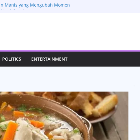
lan Manis yang Mengubah Momen
i Lebih Istimewa
esona Perkebunan Lada Kamboja yang
a Rasa dan Keindahan Alam
Resep Tradisional yang Kaya Rempah
i Laksani Jadi Sorotan, Aktivitas
dupan Pribadinya
 Review Fitur Mobil Lama yang Masih
POLITICS
ENTERTAINMENT