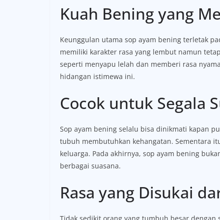
Kuah Bening yang M
Keunggulan utama sop ayam bening terletak pada
memiliki karakter rasa yang lembut namun tetap
seperti menyapu lelah dan memberi rasa nyama
hidangan istimewa ini.
Cocok untuk Segala 
Sop ayam bening selalu bisa dinikmati kapan pun
tubuh membutuhkan kehangatan. Sementara itu,
keluarga. Pada akhirnya, sop ayam bening buk
berbagai suasana.
Rasa yang Disukai da
Tidak sedikit orang yang tumbuh besar dengan s