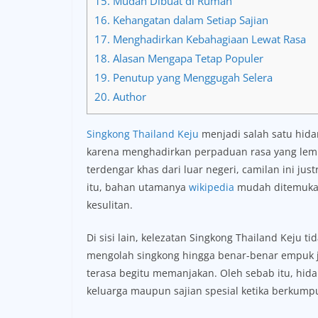
15.
Mudah Dibuat di Rumah
16.
Kehangatan dalam Setiap Sajian
17.
Menghadirkan Kebahagiaan Lewat Rasa
18.
Alasan Mengapa Tetap Populer
19.
Penutup yang Menggugah Selera
20.
Author
Singkong Thailand Keju
menjadi salah satu hid
karena menghadirkan perpaduan rasa yang lemb
terdengar khas dari luar negeri, camilan ini ju
itu, bahan utamanya
wikipedia
mudah ditemukan
kesulitan.
Di sisi lain, kelezatan Singkong Thailand Keju 
mengolah singkong hingga benar-benar empuk 
terasa begitu memanjakan. Oleh sebab itu, hida
keluarga maupun sajian spesial ketika berkump