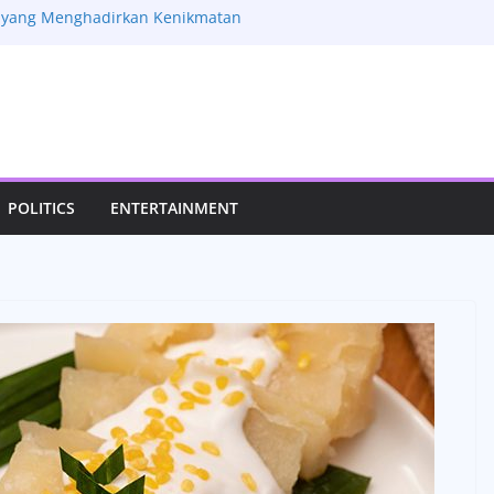
t yang Menghadirkan Kenikmatan
tan
ep Tradisional yang Kaya Rempah
Laksani Jadi Sorotan, Aktivitas
pan Pribadinya
eview Fitur Mobil Lama yang Masih
n Manis yang Mengubah Momen
Lebih Istimewa
POLITICS
ENTERTAINMENT