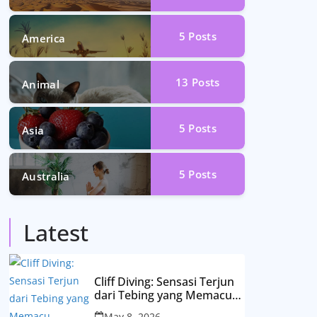
5
Posts
America
13
Posts
Animal
5
Posts
Asia
5
Posts
Australia
Latest
Cliff Diving: Sensasi Terjun
dari Tebing yang Memacu
Adrenalin
May 8, 2026