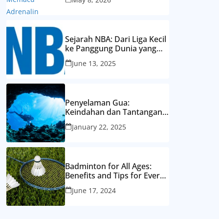
Sejarah NBA: Dari Liga Kecil
ke Panggung Dunia yang
Mendunia
June 13, 2025
Penyelaman Gua:
Keindahan dan Tantangan
Eksplorasi Dunia Bawah
January 22, 2025
Laut yang Tersembunyi
Badminton for All Ages:
Benefits and Tips for Every
Generation
June 17, 2024