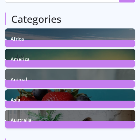
Categories
Africa
6
Posts
America
5
Posts
Animal
13
Posts
Asia
5
Posts
Australia
5
Posts