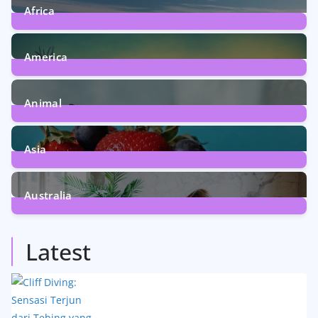
Africa
6
Posts
America
5
Posts
Animal
13
Posts
Asia
5
Posts
Australia
5
Posts
Latest