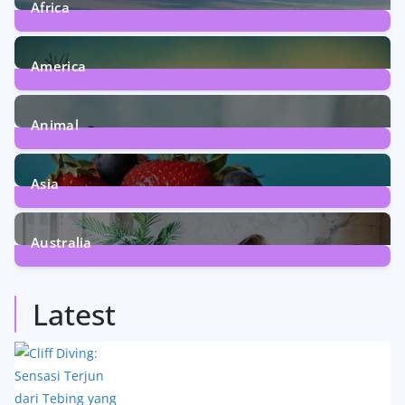
Africa
6
Posts
America
5
Posts
Animal
13
Posts
Asia
5
Posts
Australia
5
Posts
Latest