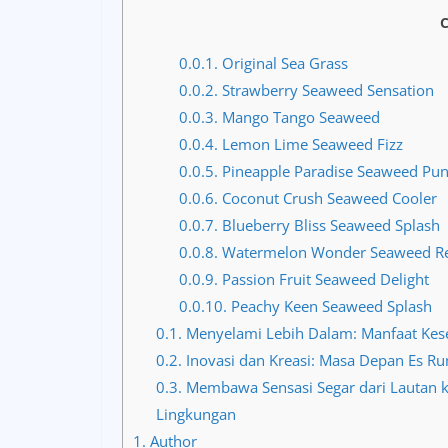
C
0.0.1.
Original Sea Grass
0.0.2.
Strawberry Seaweed Sensation
0.0.3.
Mango Tango Seaweed
0.0.4.
Lemon Lime Seaweed Fizz
0.0.5.
Pineapple Paradise Seaweed Pu
0.0.6.
Coconut Crush Seaweed Cooler
0.0.7.
Blueberry Bliss Seaweed Splash
0.0.8.
Watermelon Wonder Seaweed Re
0.0.9.
Passion Fruit Seaweed Delight
0.0.10.
Peachy Keen Seaweed Splash
0.1.
Menyelami Lebih Dalam: Manfaat Kese
0.2.
Inovasi dan Kreasi: Masa Depan Es R
0.3.
Membawa Sensasi Segar dari Lautan k
Lingkungan
1.
Author