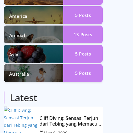
5
Posts
America
13
Posts
Animal
5
Posts
Asia
5
Posts
Australia
Latest
Cliff Diving: Sensasi Terjun
dari Tebing yang Memacu
Adrenalin
May 8, 2026