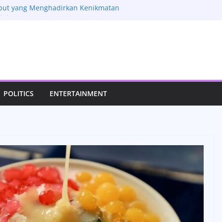
mbut yang Menghadirkan Kenikmatan
igitan
Resep Tradisional yang Kaya Rempah
ni Laksani Jadi Sorotan, Aktivitas
idupan Pribadinya
: Review Fitur Mobil Lama yang Masih
ilan Manis yang Mengubah Momen
di Lebih Istimewa
POLITICS
ENTERTAINMENT