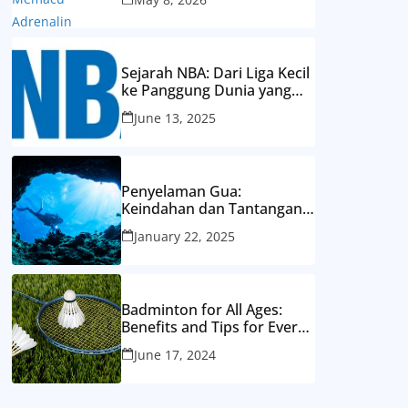
Sejarah NBA: Dari Liga Kecil
ke Panggung Dunia yang
Mendunia
June 13, 2025
Penyelaman Gua:
Keindahan dan Tantangan
Eksplorasi Dunia Bawah
January 22, 2025
Laut yang Tersembunyi
Badminton for All Ages:
Benefits and Tips for Every
Generation
June 17, 2024