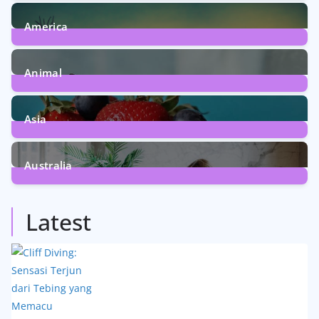
6
Posts
America
5
Posts
Animal
13
Posts
Asia
5
Posts
Australia
5
Posts
Latest