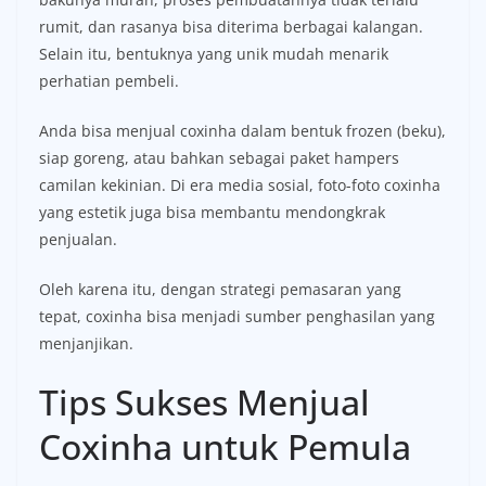
rumit, dan rasanya bisa diterima berbagai kalangan.
Selain itu, bentuknya yang unik mudah menarik
perhatian pembeli.
Anda bisa menjual coxinha dalam bentuk frozen (beku),
siap goreng, atau bahkan sebagai paket hampers
camilan kekinian. Di era media sosial, foto-foto coxinha
yang estetik juga bisa membantu mendongkrak
penjualan.
Oleh karena itu, dengan strategi pemasaran yang
tepat, coxinha bisa menjadi sumber penghasilan yang
menjanjikan.
Tips Sukses Menjual
Coxinha untuk Pemula