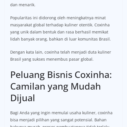
dan menarik.
Popularitas ini didorong oleh meningkatnya minat
masyarakat global terhadap kuliner otentik. Coxinha
yang unik dalam bentuk dan rasa berhasil memikat
lidah banyak orang, bahkan di luar komunitas Brasil.
Dengan kata lain, coxinha telah menjadi duta kuliner
Brasil yang sukses menembus pasar global.
Peluang Bisnis Coxinha:
Camilan yang Mudah
Dijual
Bagi Anda yang ingin memulai usaha kuliner, coxinha
bisa menjadi pilihan yang sangat potensial. Bahan
bakunya murah, proses pembuatannya tidak terlalu