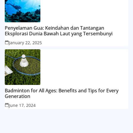
Penyelaman Gua: Keindahan dan Tantangan
Eksplorasi Dunia Bawah Laut yang Tersembunyi
January 22, 2025
Badminton for All Ages: Benefits and Tips for Every
Generation
June 17, 2024