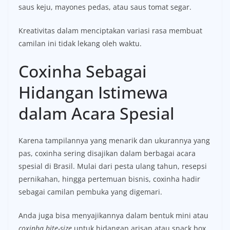
saus keju, mayones pedas, atau saus tomat segar.
Kreativitas dalam menciptakan variasi rasa membuat
camilan ini tidak lekang oleh waktu.
Coxinha Sebagai
Hidangan Istimewa
dalam Acara Spesial
Karena tampilannya yang menarik dan ukurannya yang
pas, coxinha sering disajikan dalam berbagai acara
spesial di Brasil. Mulai dari pesta ulang tahun, resepsi
pernikahan, hingga pertemuan bisnis, coxinha hadir
sebagai camilan pembuka yang digemari.
Anda juga bisa menyajikannya dalam bentuk mini atau
coxinha bite-size
untuk hidangan arisan atau snack box.