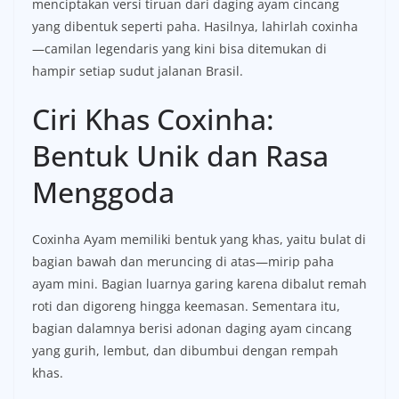
menciptakan versi tiruan dari daging ayam cincang
yang dibentuk seperti paha. Hasilnya, lahirlah coxinha
—camilan legendaris yang kini bisa ditemukan di
hampir setiap sudut jalanan Brasil.
Ciri Khas Coxinha:
Bentuk Unik dan Rasa
Menggoda
Coxinha Ayam memiliki bentuk yang khas, yaitu bulat di
bagian bawah dan meruncing di atas—mirip paha
ayam mini. Bagian luarnya garing karena dibalut remah
roti dan digoreng hingga keemasan. Sementara itu,
bagian dalamnya berisi adonan daging ayam cincang
yang gurih, lembut, dan dibumbui dengan rempah
khas.