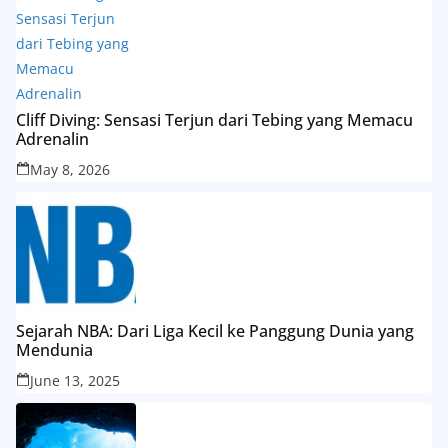
Cliff Diving: Sensasi Terjun dari Tebing yang Memacu
Adrenalin
May 8, 2026
Sejarah NBA: Dari Liga Kecil ke Panggung Dunia yang
Mendunia
June 13, 2025