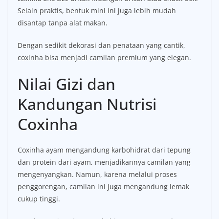
Selain praktis, bentuk mini ini juga lebih mudah
disantap tanpa alat makan.
Dengan sedikit dekorasi dan penataan yang cantik,
coxinha bisa menjadi camilan premium yang elegan.
Nilai Gizi dan
Kandungan Nutrisi
Coxinha
Coxinha ayam mengandung karbohidrat dari tepung
dan protein dari ayam, menjadikannya camilan yang
mengenyangkan. Namun, karena melalui proses
penggorengan, camilan ini juga mengandung lemak
cukup tinggi.