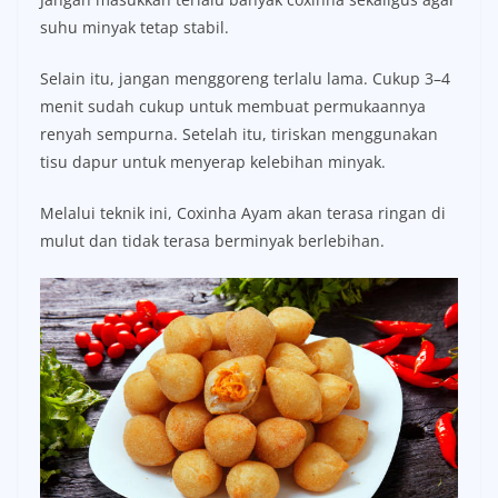
suhu minyak tetap stabil.
Selain itu, jangan menggoreng terlalu lama. Cukup 3–4
menit sudah cukup untuk membuat permukaannya
renyah sempurna. Setelah itu, tiriskan menggunakan
tisu dapur untuk menyerap kelebihan minyak.
Melalui teknik ini, Coxinha Ayam akan terasa ringan di
mulut dan tidak terasa berminyak berlebihan.