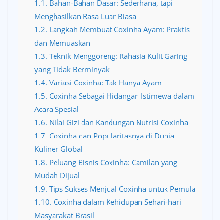
1.1.
Bahan-Bahan Dasar: Sederhana, tapi
Menghasilkan Rasa Luar Biasa
1.2.
Langkah Membuat Coxinha Ayam: Praktis
dan Memuaskan
1.3.
Teknik Menggoreng: Rahasia Kulit Garing
yang Tidak Berminyak
1.4.
Variasi Coxinha: Tak Hanya Ayam
1.5.
Coxinha Sebagai Hidangan Istimewa dalam
Acara Spesial
1.6.
Nilai Gizi dan Kandungan Nutrisi Coxinha
1.7.
Coxinha dan Popularitasnya di Dunia
Kuliner Global
1.8.
Peluang Bisnis Coxinha: Camilan yang
Mudah Dijual
1.9.
Tips Sukses Menjual Coxinha untuk Pemula
1.10.
Coxinha dalam Kehidupan Sehari-hari
Masyarakat Brasil