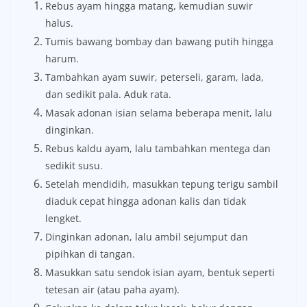
Rebus ayam hingga matang, kemudian suwir
halus.
Tumis bawang bombay dan bawang putih hingga
harum.
Tambahkan ayam suwir, peterseli, garam, lada,
dan sedikit pala. Aduk rata.
Masak adonan isian selama beberapa menit, lalu
dinginkan.
Rebus kaldu ayam, lalu tambahkan mentega dan
sedikit susu.
Setelah mendidih, masukkan tepung terigu sambil
diaduk cepat hingga adonan kalis dan tidak
lengket.
Dinginkan adonan, lalu ambil sejumput dan
pipihkan di tangan.
Masukkan satu sendok isian ayam, bentuk seperti
tetesan air (atau paha ayam).