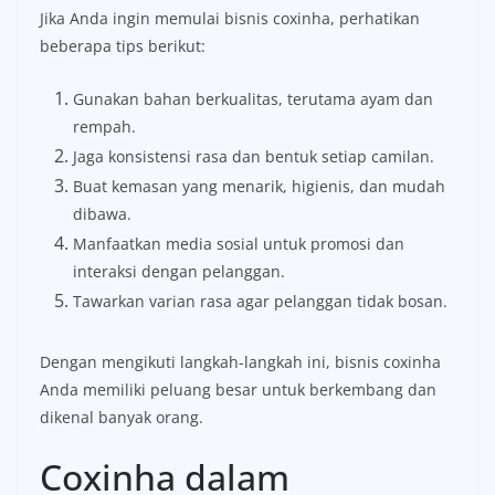
Jika Anda ingin memulai bisnis coxinha, perhatikan
beberapa tips berikut:
Gunakan bahan berkualitas, terutama ayam dan
rempah.
Jaga konsistensi rasa dan bentuk setiap camilan.
Buat kemasan yang menarik, higienis, dan mudah
dibawa.
Manfaatkan media sosial untuk promosi dan
interaksi dengan pelanggan.
Tawarkan varian rasa agar pelanggan tidak bosan.
Dengan mengikuti langkah-langkah ini, bisnis coxinha
Anda memiliki peluang besar untuk berkembang dan
dikenal banyak orang.
Coxinha dalam