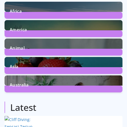
Africa
6
Posts
America
5
Posts
Animal
13
Posts
Asia
5
Posts
Australia
5
Posts
Latest